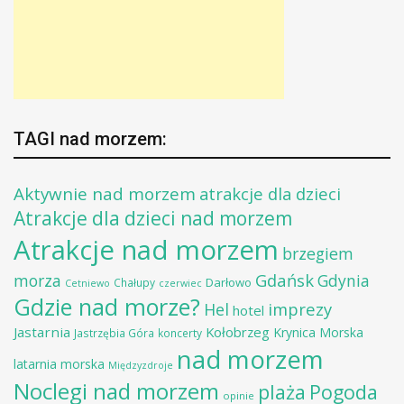
TAGI nad morzem:
Aktywnie nad morzem
atrakcje dla dzieci
Atrakcje dla dzieci nad morzem
Atrakcje nad morzem
brzegiem
Gdańsk
morza
Gdynia
Darłowo
Chałupy
Cetniewo
czerwiec
Gdzie nad morze?
imprezy
Hel
hotel
Jastarnia
Kołobrzeg
Krynica Morska
Jastrzębia Góra
koncerty
nad morzem
latarnia morska
Międzyzdroje
Noclegi nad morzem
plaża
Pogoda
opinie