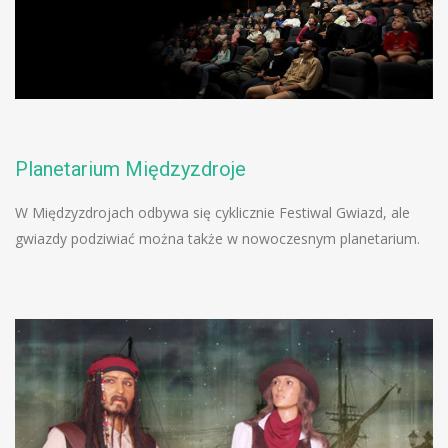
Planetarium Międzyzdroje
W Międzyzdrojach odbywa się cyklicznie Festiwal Gwiazd, ale
gwiazdy podziwiać można także w nowoczesnym planetarium.